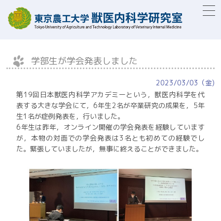
togg
navi
学部生が学会発表しました
2023/03/03（金)
第19回日本獣医内科学アカデミーという，獣医内科学を代
表する大きな学会にて，6年生2名が卒業研究の成果を，5年
生1名が症例発表を，行いました。
6年生は昨年，オンライン開催の学会発表を経験しています
が，本物の対面での学会発表は3名とも初めての経験でし
た。緊張していましたが，無事に終えることができました。