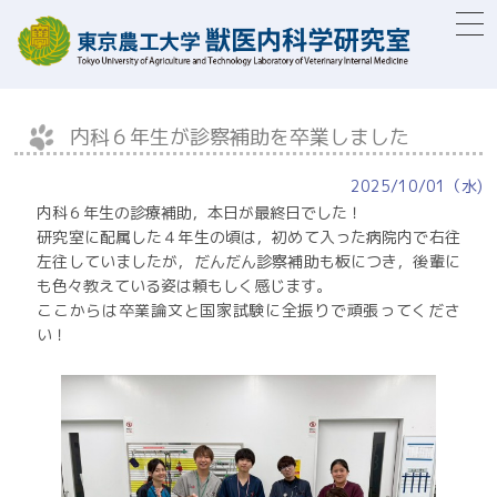
togg
navi
内科６年生が診察補助を卒業しました
2025/10/01（水)
内科６年生の診療補助，本日が最終日でした！
研究室に配属した４年生の頃は，初めて入った病院内で右往
左往していましたが，だんだん診察補助も板につき，後輩に
も色々教えている姿は頼もしく感じます。
ここからは卒業論文と国家試験に全振りで頑張ってくださ
い！