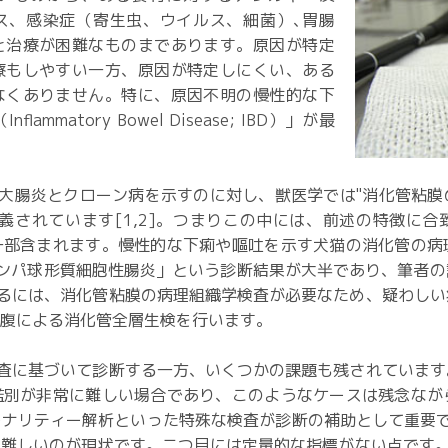
ス、感染症（寄生虫、ウイルス、細菌）､胃腸
と治療が困難なものまであります。原因が特定
療もしやすい一方、原因が特定しにくい、ある
なくありません。特に、原因不明の慢性的な下
mmatory Bowel Disease; IBD）」が最
大腸炎とクローン病を示すのに対し、獣医学では"消化管粘膜
義されています[1,2]。つまりこの中には、前述の特徴に
一部含まれます。慢性的な下痢や嘔吐を示す犬猫の消化管の病
リンパ球形質細胞性腸炎」という診断結果が大半であり、筆者
するには、消化管粘膜の病理組織学検査が必要なため、疑わし
開腹による消化管全層生検を行います。
査に基づいて診断する一方、いくつかの課題も残されています
鑑別が非常に難しい場合であり、このようなケースは残念なが
ナリティー解析といった特殊な検査が診断の補助として重要であ
難しいのが現状です。二つ目には定量的な指標がない点です。