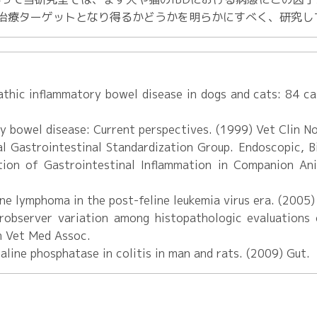
や治療ターゲットとなり得るかどうかを明らかにすべく、研究し
pathic inflammatory bowel disease in dogs and cats: 84 c
y bowel disease: Current perspectives. (1999) Vet Clin N
l Gastrointestinal Standardization Group. Endoscopic, B
tion of Gastrointestinal Inflammation in Companion Ani
ine lymphoma in the post-feline leukemia virus era. (2005)
erobserver variation among histopathologic evaluations 
m Vet Med Assoc.
lkaline phosphatase in colitis in man and rats. (2009) Gut.