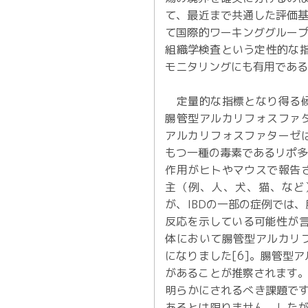
て、最近まで共通した評価基
て国際的ワーキンググループ
組織学検査という定性的な
モニタリングにも有用であ
定量的な指標となり得る候
腸管型アルカリフォスファ
アルカリフォスファターゼ
もつ一種の毒素であるリポ多糖（Li
作用がヒトやマウスで報告
主（例、人、犬、猫、など
が、IBDの一部の症例では
反応を示している可能性が言
体において腸管型アルカリ
になりました[6]。腸管型
があることが推察されます。
明らかにされるべき課題です
あるとは限りません。したが