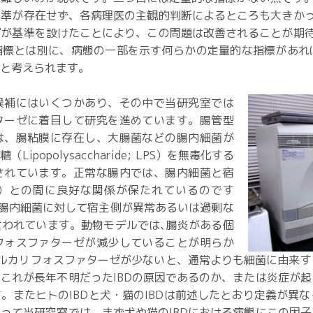
準が存在せず、各病理医の主観的判断によるところも大きかっ
が基準を設けたことにより、この問題は改善されることが期待
指標とは別に、病態の一部を示す何らかの定量的な指標があれ
ると考えられます。
補にはいくつかあり、その中で当研究室では
ターゼに着目して研究を進めています。腸管型
は、腸粘膜に存在し、大腸菌などの腸内細菌が
popolysaccharide; LPS）を無毒化する
されています。正常な腸内では、腸内細菌と宿
）との間に良好な関係が保たれているのです
、腸内細菌に対して宿主側が異常あるいは過剰な
われています。動物モデルでは､腸炎がある個
フォスファターゼが減少していることが明らか
アルカリフォスファターゼが少ないと、通常よりも細菌に由来
これが長年不明だったIBDの原因であるのか、または炎症が
。またヒトのIBDと犬・猫のIBDは前述したとおり定義が異
って当研究室では、まず犬や猫のIBDにおける病態にこの因