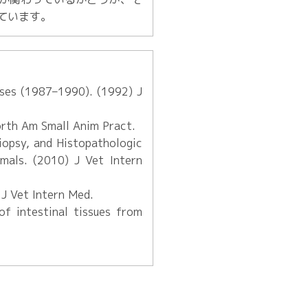
ています。
ases (1987–1990). (1992) J
orth Am Small Anim Pract.
iopsy, and Histopathologic
mals. (2010) J Vet Intern
 J Vet Intern Med.
of intestinal tissues from