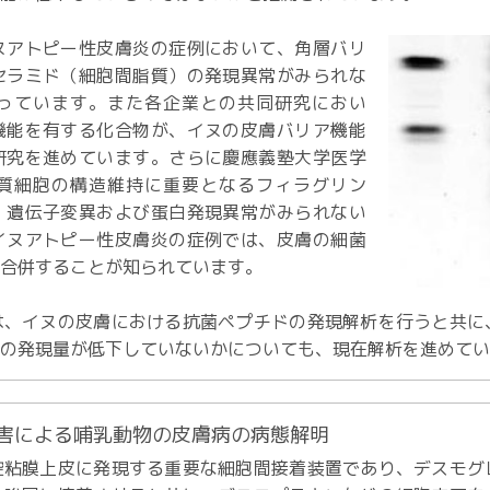
アトピー性皮膚炎の症例において、角層バリ
セラミド（細胞間脂質）の発現異常がみられな
っています。また各企業との共同研究におい
機能を有する化合物が、イヌの皮膚バリア機能
研究を進めています。さらに慶應義塾大学医学
質細胞の構造維持に重要となるフィラグリン
、遺伝子変異および蛋白発現異常がみられない
イヌアトピー性皮膚炎の症例では、皮膚の細菌
に合併することが知られています。
、イヌの皮膚における抗菌ペプチドの発現解析を行うと共に
ドの発現量が低下していないかについても、現在解析を進めて
障害による哺乳動物の皮膚病の病態解明
粘膜上皮に発現する重要な細胞間接着装置であり、デスモグ