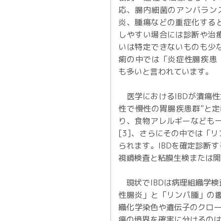
応、腸内細菌のアンバラン
炎、腫瘍などの重症化する
しやすい場合には診断や治
いは特定できないものも少
痢の中では「炎症性腸疾患（Infla
も多いと言われています。
医学におけるIBDが潰瘍性
性で慢性の胃腸疾患群"と定
り、食物アレルギーなども
[3]、さらにその中では「
られます。IBDを確定診断
視鏡検査と粘膜生検または
現状でIBDは病理組織学検
性腸炎」と「リンパ腫」の
織化学染色や遺伝子のクロー
瘍の境界を確実に分けるのは