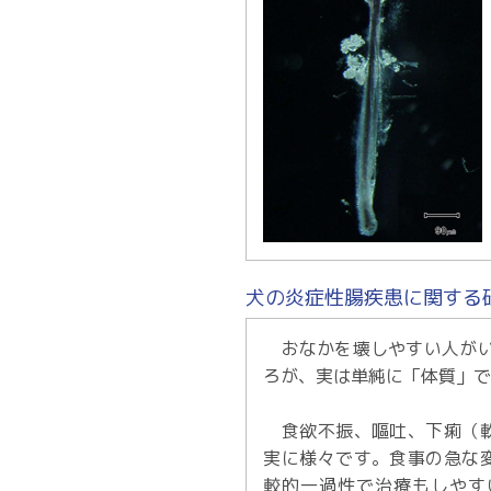
犬の炎症性腸疾患に関する
おなかを壊しやすい人がい
ろが、実は単純に「体質」
食欲不振、嘔吐、下痢（軟
実に様々です。食事の急な
較的一過性で治療もしやす