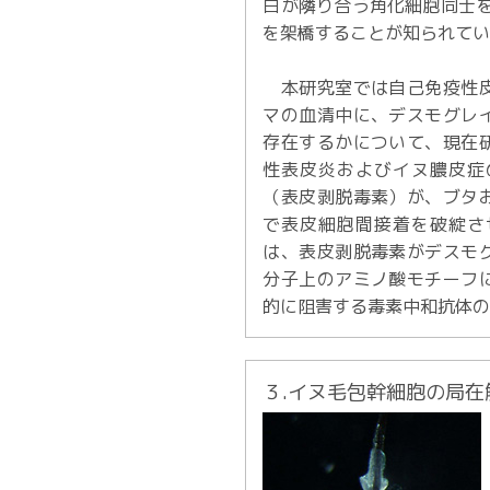
白が隣り合う角化細胞同士
を架橋することが知られて
本研究室では自己免疫性皮
マの血清中に、デスモグレ
存在するかについて、現在
性表皮炎およびイヌ膿皮症
（表皮剥脱毒素）が、ブタ
で表皮細胞間接着を破綻さ
は、表皮剥脱毒素がデスモ
分子上のアミノ酸モチーフ
的に阻害する毒素中和抗体
３.イヌ毛包幹細胞の局