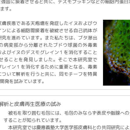
を強固に接着させると共に、デスモプラキンなどの細胞内蛋白
います。
膚疾患である天疱瘡を発症したイヌおよびウ
インによる細胞間接着を破綻させる自己抗体が
研究を進めています。また私たちは、ブタ滲出
の病変部から分離されたブドウ球菌の外毒素
およびイヌのデスモグレイン１を消化すること
せることを発見しました。そこで本研究室で
グレイン１を消化するために重要となる、毒素
について解析を行うと共に、同モチーフを特異
の開発を試みています。
在解析と皮膚再生医療の試み
被毛を取り囲む毛包には、毛包のみならず表皮や脂腺への
することが知られています。
本研究室では慶應義塾大学医学部皮膚科との共同研究によ