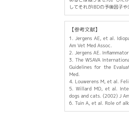
してそれがIBDの予後因子
【参考文献】
1. Jergens AE, et al. Idio
Am Vet Med Assoc.
2. Jergens AE. Inflammator
3. The WSAVA Internationa
Guidelines for the Evalua
Med.
4. Louwerens M, et al. Fel
5. Willard MD, et al. Int
dogs and cats. (2002) J A
6. Tuin A, et al. Role of a